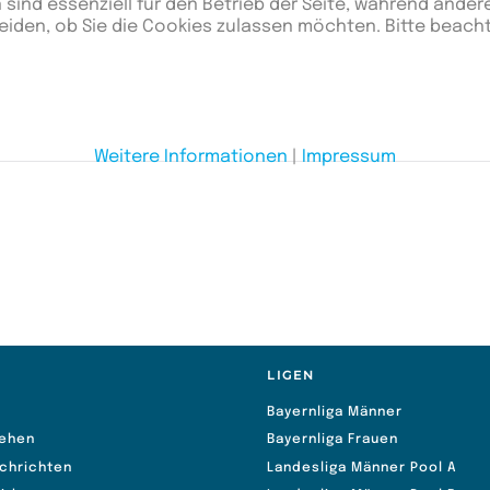
 sind essenziell für den Betrieb der Seite, während ander
eiden, ob Sie die Cookies zulassen möchten. Bitte beach
Weitere Informationen
|
Impressum
S
LIGEN
Bayernliga Männer
ehen
Bayernliga Frauen
chrichten
Landesliga Männer Pool A