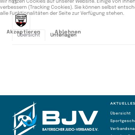
Wir nutzen Cookies auf unserer Website. Einige von ihnen
13
verbessern (Tracking Cookies). Sie können selbst entsch
alle Funktionalitäten der Seite zur Verfügung stehen.
Akzeptieren
Ablehnen
Übersicht
Unterlagen
Zusätzliche Angaben
Unterbewertung
67:124
AKTUELLE
Übersicht
Sportgesch
Verbandsna