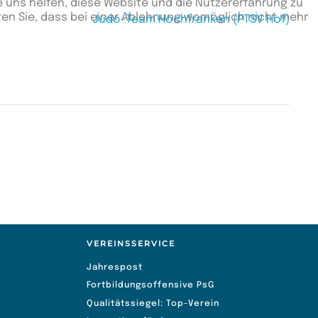
e uns helfen, diese Website und die Nutzererfahrung zu
ten Sie, dass bei einer Ablehnung womöglich nicht mehr
Judo-Team Hochfranken (PTSV Hof)
VEREINSSERVICE
Jahrespost
Fortbildungsoffensive PsG
Qualitätssiegel: Top-Verein