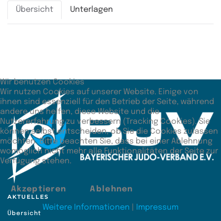
Übersicht
Unterlagen
Zusätzliche Angaben
Unterbewertung
117:40
Wir benutzen Cookies
Wir nutzen Cookies auf unserer Website. Einige von
ihnen sind essenziell für den Betrieb der Seite, während
andere uns helfen, diese Website und die
Nutzererfahrung zu verbessern (Tracking Cookies). Sie
können selbst entscheiden, ob Sie die Cookies zulassen
möchten. Bitte beachten Sie, dass bei einer Ablehnung
womöglich nicht mehr alle Funktionalitäten der Seite zur
Verfügung stehen.
Akzeptieren
Ablehnen
AKTUELLES
Weitere Informationen
|
Impressum
Übersicht