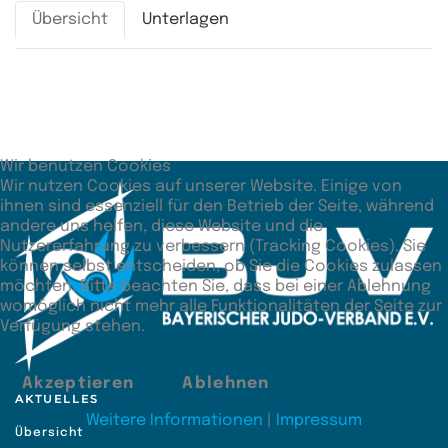
Übersicht
Unterlagen
Zusätzliche Angaben
Unterbewertung
10:77
Wir benutzen Cookies
Wir nutzen Cookies auf unserer Website. Einige von
ihnen sind essenziell für den Betrieb der Seite, während
andere uns helfen, diese Website und die
Nutzererfahrung zu verbessern (Tracking Cookies). Sie
können selbst entscheiden, ob Sie die Cookies zulassen
möchten. Bitte beachten Sie, dass bei einer Ablehnung
womöglich nicht mehr alle Funktionalitäten der Seite zur
Verfügung stehen.
Akzeptieren
Ablehnen
AKTUELLES
Weitere Informationen
|
Impressum
Übersicht