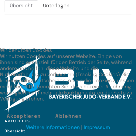
Übersicht
Unterlagen
Zusätzliche Angaben
Unterbewertung
140:60
Wir benutzen Cookies
Wir nutzen Cookies auf unserer Website. Einige von
ihnen sind essenziell für den Betrieb der Seite, während
andere uns helfen, diese Website und die
Nutzererfahrung zu verbessern (Tracking Cookies). Sie
können selbst entscheiden, ob Sie die Cookies zulassen
möchten. Bitte beachten Sie, dass bei einer Ablehnung
womöglich nicht mehr alle Funktionalitäten der Seite zur
Verfügung stehen.
Akzeptieren
Ablehnen
AKTUELLES
Weitere Informationen
|
Impressum
Übersicht