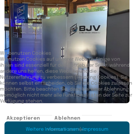
Wir benutzen Cookies
Wir nutzen Cookies auf unserer Website. Einige von
ihnen sind essenziell für den Betrieb der Seite, während
andere uns helfen, diese Website und die
Nutzererfahrung zu verbessern (Tracking Cookies). Sie
können selbst entscheiden, ob Sie die Cookies zulassen
möchten. Bitte beachten Sie, dass bei einer Ablehnung
womöglich nicht mehr alle Funktionalitäten der Seite zur
Verfügung stehen.
Akzeptieren
Ablehnen
Weitere Informationen
|
Impressum
VORIGER BEITRAG