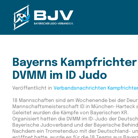
Zum Hauptinhalt springen
Bayerns Kampfrichter 
DVMM im ID Judo
Veröffentlicht in
Verbandsnachrichten Kampfrichte
18 Mannschaften sind am Wochenende bei der Deu
Mannschaftsmeisterschaft ID in München-Harteck a
Geleitet wurden die Kämpfe von Bayerischen KR.
Organisiert hatten die DVMM im ID-Judo der Deutsc
Bayerische Judoverband und der Bayerische Behin
Nachdem ein Trometenduo mit der Deutschland- un
eröffnet hatte, wurde es für die 18 Teams aus Baye