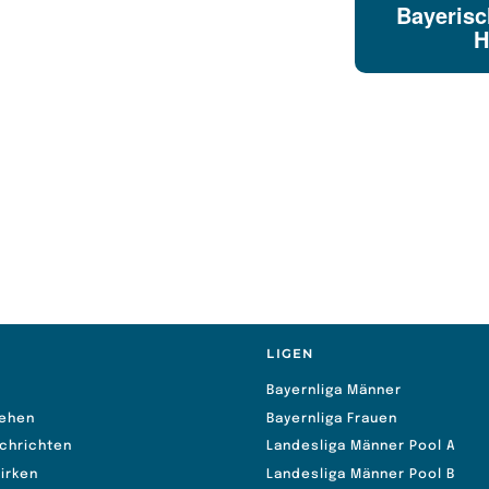
Bayerisc
H
S
LIGEN
Bayernliga Männer
ehen
Bayernliga Frauen
chrichten
Landesliga Männer Pool A
irken
Landesliga Männer Pool B