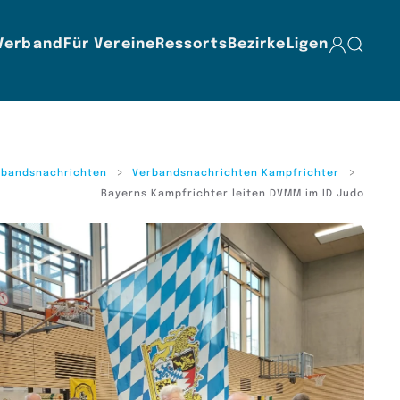
Verband
Für Vereine
Ressorts
Bezirke
Ligen
rbandsnachrichten
Verbandsnachrichten Kampfrichter
Bayerns Kampfrichter leiten DVMM im ID Judo