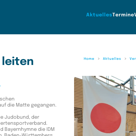
Aktuelles
Termine
leiten
Home
Aktuelles
Ve
r
rschen
uf die Matte gegangen.
he Judobund, der
dertensportverband.
d Bayernhymne die IDM
rn, Baden-Württemberg,