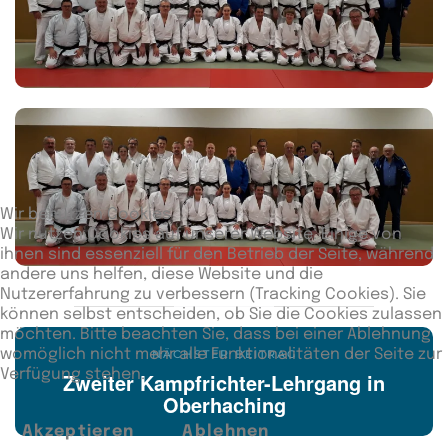
Wir benutzen Cookies
Wir nutzen Cookies auf unserer Website. Einige von
ihnen sind essenziell für den Betrieb der Seite, während
andere uns helfen, diese Website und die
Nutzererfahrung zu verbessern (Tracking Cookies). Sie
können selbst entscheiden, ob Sie die Cookies zulassen
möchten. Bitte beachten Sie, dass bei einer Ablehnung
womöglich nicht mehr alle Funktionalitäten der Seite zur
NÄCHSTER BEITRAG
Verfügung stehen.
Zweiter Kampfrichter-Lehrgang in
Oberhaching
Akzeptieren
Ablehnen