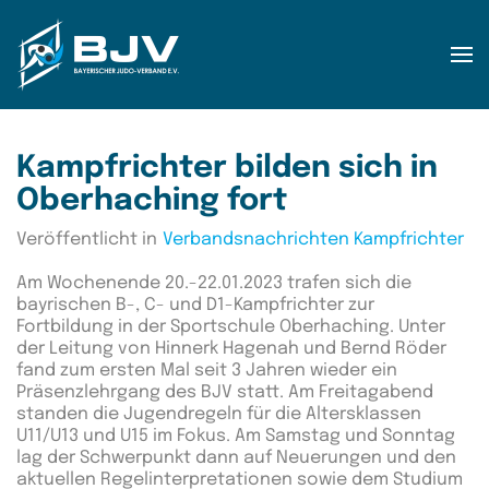
Zum Hauptinhalt springen
Kampfrichter bilden sich in
Oberhaching fort
Veröffentlicht in
Verbandsnachrichten Kampfrichter
Am Wochenende 20.-22.01.2023 trafen sich die
bayrischen B-, C- und D1-Kampfrichter zur
Fortbildung in der Sportschule Oberhaching. Unter
der Leitung von Hinnerk Hagenah und Bernd Röder
fand zum ersten Mal seit 3 Jahren wieder ein
Präsenzlehrgang des BJV statt. Am Freitagabend
standen die Jugendregeln für die Altersklassen
U11/U13 und U15 im Fokus. Am Samstag und Sonntag
lag der Schwerpunkt dann auf Neuerungen und den
aktuellen Regelinterpretationen sowie dem Studium