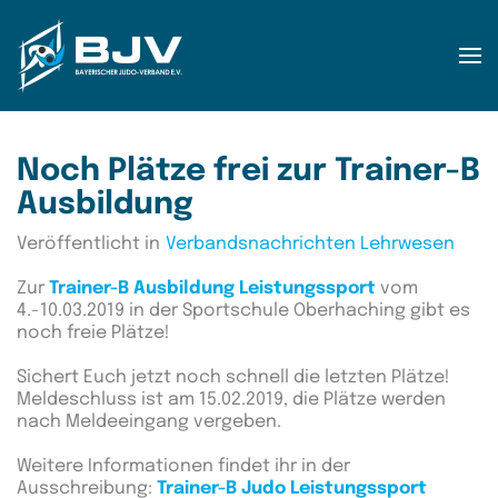
Zum Hauptinhalt springen
Noch Plätze frei zur Trainer-B
Ausbildung
Veröffentlicht in
Verbandsnachrichten Lehrwesen
Zur
Trainer-B Ausbildung Leistungssport
vom
4.-10.03.2019 in der Sportschule Oberhaching gibt es
noch freie Plätze!
Sichert Euch jetzt noch schnell die letzten Plätze!
Meldeschluss ist am 15.02.2019, die Plätze werden
nach Meldeeingang vergeben.
Weitere Informationen findet ihr in der
Ausschreibung:
Trainer-B Judo Leistungssport