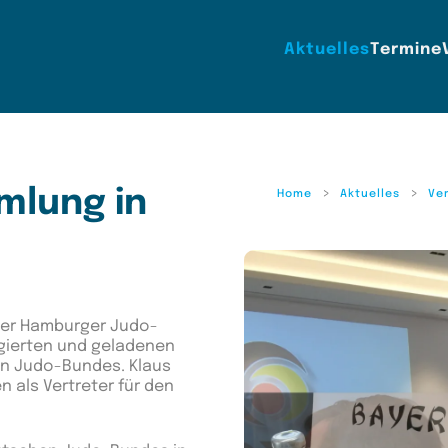
Aktuelles
Termine
mlung in
Home
Aktuelles
Ve
der Hamburger Judo-
legierten und geladenen
en Judo-Bundes. Klaus
 als Vertreter für den