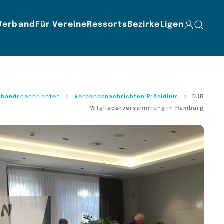
Verband
Für Vereine
Ressorts
Bezirke
Ligen
rbandsnachrichten
Verbandsnachrichten Präsidium
DJB
Mitgliederversammlung in Hamburg