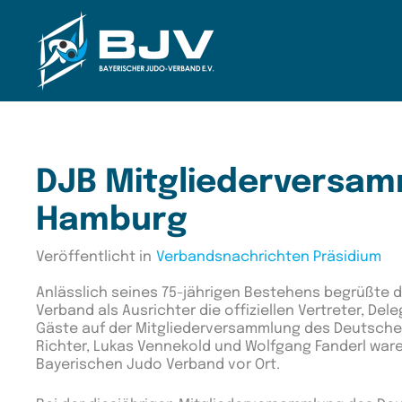
Zum Hauptinhalt springen
DJB Mitgliederversam
Hamburg
Veröffentlicht in
Verbandsnachrichten Präsidium
Anlässlich seines 75-jährigen Bestehens begrüßte 
Verband als Ausrichter die offiziellen Vertreter, De
Gäste auf der Mitgliederversammlung des Deutsch
Richter, Lukas Vennekold und Wolfgang Fanderl waren
Bayerischen Judo Verband vor Ort.