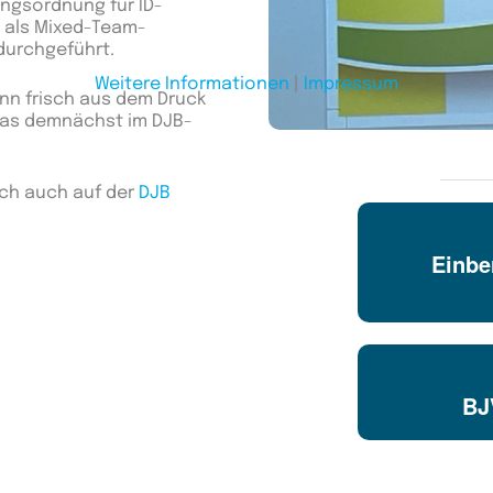
gsordnung für ID-
 als Mixed-Team-
durchgeführt.
Weitere Informationen
|
Impressum
nn frisch aus dem Druck
 das demnächst im DJB-
sich auch auf der
DJB
Einbe
BJ