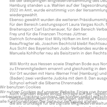
Bei der diesjährigen Mitgliederversammlung des D
Hamburg standen u.a. Wahlen auf der Tagesordnung
2022 im Amt, wurde einstimmig von der Versammlung
wiedergewählt.
Ebenso gewählt wurden die weiteren Präsidiumsmitg
Für den Bereich Leistungssport Laura Vargas Koch, 
Breitensport Carl Eschenauer, für den Bereich Ver
Frey und für die Finanzen Thomas Jüttner.
Dietrich Schneider löst Willy Höfken im Amt als Go
Beauftragter ab, Joachim Bechtold bleibt Rechtsa
Aus Sicht des Bayerischen Judo-Verbandes wurde e
Manuela Kohlhofer neu als Beisitzerin in den Rech
Willi Moritz aus Hessen sowie Stephan Bode aus No
zu Ehrenmitgliedern ernannt und gleichzeitig in den
Vor Ort wurden mit Hans-Werner Friel (Hamburg) un
(Baden) zwei verdiente Judoka mit dem 8. Dan aus
Schynol erhielt die Silberne Ehrennadel.
Wir benutzen Cookies
Wir nutzen Cookies auf unserer Website. Einige von ihnen
Auch standen wieder einige Anträge auf der Tageso
verbessern (Tracking Cookies). Sie können selbst entsch
Detailanpassungen von Ordnungen, die neue Passor
alle Funktionalitäten der Seite zur Verfügung stehen.
die als Grundlage für die Digitale Mitgliederverwalt