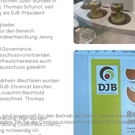
eutschen Judo-Bundes in
. Thomas Schynol, seit
 als DJB-Präsident
lieder.
für den Bereich
bandsentwicklung Jenny
od Governance
usschussvorsitzender.
rfreulicherweise auch
tsausschuss gewählt
rdrhein-Westfalen wurden
 DJB-Ehrenrat berufen.
d Joachim Bechtold
gezeichnet. Thomas
 sind essenziell für den Betrieb der Seite, während ander
rdnung. Hier wurden
eiden, ob Sie die Cookies zulassen möchten. Bitte beach
dnung (JudoPass Lizenz),
ung notwendig ist,