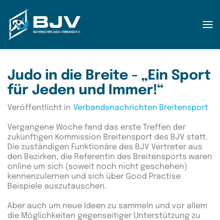
Zum Hauptinhalt springen
Judo in die Breite - „Ein Sport
für Jeden und Immer!“
Veröffentlicht in
Verbandsnachrichten Breitensport
Vergangene Woche fand das erste Treffen der
zukünftigen Kommission Breitensport des BJV statt.
Die zuständigen Funktionäre des BJV Vertreter aus
den Bezirken, die Referentin des Breitensports waren
online um sich (soweit noch nicht geschehen)
kennenzulernen und sich über Good Practise
Beispiele auszutauschen.
Aber auch um neue Ideen zu sammeln und vor allem
die Möglichkeiten gegenseitiger Unterstützung zu