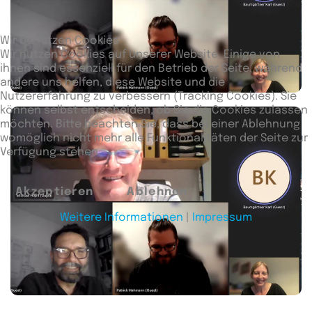
Wir benutzen Cookies
Wir nutzen Cookies auf unserer Website. Einige von
ihnen sind essenziell für den Betrieb der Seite, während
andere uns helfen, diese Website und die
Nutzererfahrung zu verbessern (Tracking Cookies). Sie
können selbst entscheiden, ob Sie die Cookies zulassen
möchten. Bitte beachten Sie, dass bei einer Ablehnung
womöglich nicht mehr alle Funktionalitäten der Seite zur
Verfügung stehen.
Akzeptieren
Ablehnen
Weitere Informationen
|
Impressum