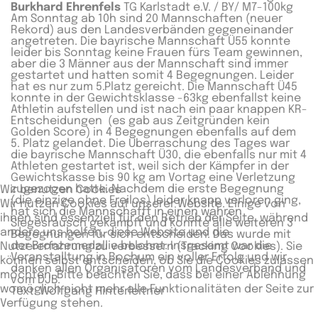
Burkhard Ehrenfels
TG Karlstadt e.V. / BY/ M7-100kg
Am Sonntag ab 10h sind 20 Mannschaften (neuer
Rekord) aus den Landesverbänden gegeneinander
angetreten. Die bayrische Mannschaft Ü55 konnte
leider bis Sonntag keine Frauen fürs Team gewinnen,
aber die 3 Männer aus der Mannschaft sind immer
gestartet und hatten somit 4 Begegnungen. Leider
hat es nur zum 5.Platz gereicht. Die Mannschaft Ü45
konnte in der Gewichtsklasse -63kg ebenfallst keine
Athletin aufstellen und ist nach ein paar knappen KR-
Entscheidungen (es gab aus Zeitgründen kein
Golden Score) in 4 Begegnungen ebenfalls auf dem
5. Platz gelandet. Die Überraschung des Tages war
die bayrische Mannschaft Ü30, die ebenfalls nur mit 4
Athleten gestartet ist, weil sich der Kämpfer in der
Gewichtskasse bis 90 kg am Vortag eine Verletzung
zugezogen hatte. Nachdem die erste Begegnung
Wir benutzen Cookies
(die einzige ohne Freilos) leider knapp verloren ging,
Wir nutzen Cookies auf unserer Website. Einige von
hat sich die Mannschafft in einen wahren
ihnen sind essenziell für den Betrieb der Seite, während
Siegesrausch gekämpft und konnte alle weiteren 3
andere uns helfen, diese Website und die
Begegnungen für sich entscheiden. Das wurde mit
der Bronzemedallie belohnt. Insgesamt war die
Nutzererfahrung zu verbessern (Tracking Cookies). Sie
Veranstalltung in Bochum ein voller Erfolg und wir
können selbst entscheiden, ob Sie die Cookies zulassen
danken allen Organisatoren vom Landesverband und
möchten. Bitte beachten Sie, dass bei einer Ablehnung
vom DJB.
womöglich nicht mehr alle Funktionalitäten der Seite zur
Text: Wolfgang Hinterleitner
Verfügung stehen.