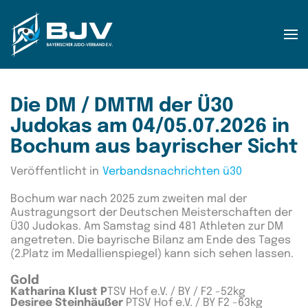
Zum Hauptinhalt springen
Die DM / DMTM der Ü30
Judokas am 04/05.07.2026 in
Bochum aus bayrischer Sicht
Veröffentlicht in
Verbandsnachrichten ü30
Bochum war nach 2025 zum zweiten mal der
Austragungsort der Deutschen Meisterschaften der
Ü30 Judokas. Am Samstag sind 481 Athleten zur DM
angetreten. Die bayrische Bilanz am Ende des Tages
(2.Platz im Medallienspiegel) kann sich sehen lassen.
Gold
Katharina Klust P
TSV Hof e.V. / BY / F2 -52kg
Desiree Steinhäußer
PTSV Hof e.V. / BY F2 -63kg