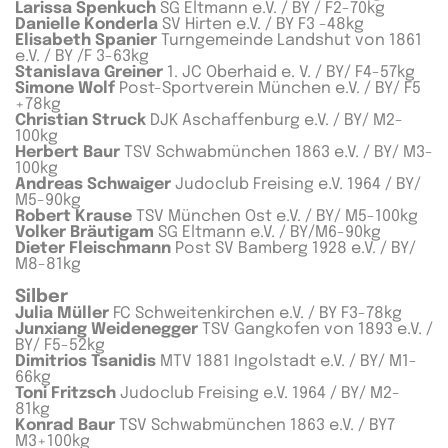
Larissa Spenkuch
SG Eltmann e.V. / BY / F2-70kg
Danielle Konderla
SV Hirten e.V. / BY F3 -48kg
Elisabeth Spanier
Turngemeinde Landshut von 1861
e.V. / BY /F 3-63kg
Stanislava Greiner
1. JC Oberhaid e. V. / BY/ F4-57kg
Simone Wolf
Post-Sportverein München e.V. / BY/ F5
+78kg
Christian Struck
DJK Aschaffenburg e.V. / BY/ M2-
100kg
Herbert Baur
TSV Schwabmünchen 1863 e.V. / BY/ M3-
100kg
Andreas Schwaiger
Judoclub Freising e.V. 1964 / BY/
M5-90kg
Robert Krause
TSV München Ost e.V. / BY/ M5-100kg
Volker Bräutigam
SG Eltmann e.V. / BY/M6-90kg
Dieter Fleischmann
Post SV Bamberg 1928 e.V. / BY/
M8-81kg
Silber
Julia Müller
FC Schweitenkirchen e.V. / BY F3-78kg
Junxiang Weidenegger
TSV Gangkofen von 1893 e.V. /
BY/ F5-52kg
Dimitrios Tsanidis
MTV 1881 Ingolstadt e.V. / BY/ M1-
66kg
Toni Fritzsch
Judoclub Freising e.V. 1964 / BY/ M2-
81kg
Konrad Baur
TSV Schwabmünchen 1863 e.V. / BY7
M3+100kg