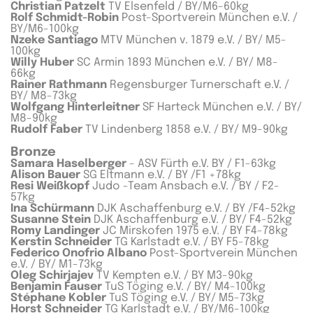
Christian Patzelt
TV Elsenfeld / BY/M6-60kg
Rolf Schmidt-Robin
Post-Sportverein München e.V. /
BY/M6-100kg
Nzeke Santiago
MTV München v. 1879 e.V. / BY/ M5-
100kg
Willy Huber
SC Armin 1893 München e.V. / BY/ M8-
66kg
Rainer Rathmann
Regensburger Turnerschaft e.V. /
BY/ M8-73kg
Wolfgang Hinterleitner
SF Harteck München e.V. / BY/
M8-90kg
Rudolf Faber
TV Lindenberg 1858 e.V. / BY/ M9-90kg
Bronze
Samara Haselberger
- ASV Fürth e.V. BY / F1-63kg
Alison Bauer
SG Eltmann e.V. / BY /F1 +78kg
Resi Weißkopf
Judo -Team Ansbach e.V. / BY / F2-
57kg
Ina Schürmann
DJK Aschaffenburg e.V. / BY /F4-52kg
Susanne Stein
DJK Aschaffenburg e.V. / BY/ F4-52kg
Romy Landinger
JC Mirskofen 1975 e.V. / BY F4-78kg
Kerstin Schneider
TG Karlstadt e.V. / BY F5-78kg
Federico Onofrio Albano
Post-Sportverein München
e.V. / BY/ M1-73kg
Oleg Schirjajev
TV Kempten e.V. / BY M3-90kg
Benjamin Fauser
TuS Töging e.V. / BY/ M4-100kg
Stéphane Kobler
TuS Töging e.V. / BY/ M5-73kg
Horst Schneider
TG Karlstadt e.V. / BY/M6-100kg