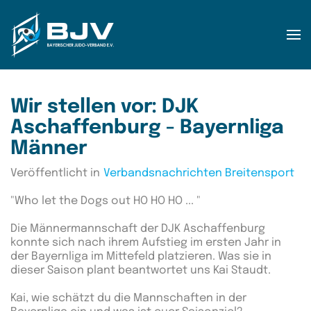
Zum Hauptinhalt springen
Wir stellen vor: DJK
Aschaffenburg - Bayernliga
Männer
Veröffentlicht in
Verbandsnachrichten Breitensport
"Who let the Dogs out HO HO HO ... "
Die Männermannschaft der DJK Aschaffenburg
konnte sich nach ihrem Aufstieg im ersten Jahr in
der Bayernliga im Mittefeld platzieren. Was sie in
dieser Saison plant beantwortet uns Kai Staudt.
Kai, wie schätzt du die Mannschaften in der