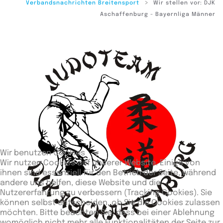
Verbandsnachrichten Breitensport
Wir stellen vor: DJK
Aschaffenburg - Bayernliga Männer
Wir benutzen Cookies
Wir nutzen Cookies auf unserer Website. Einige von
ihnen sind essenziell für den Betrieb der Seite, während
andere uns helfen, diese Website und die
Nutzererfahrung zu verbessern (Tracking Cookies). Sie
können selbst entscheiden, ob Sie die Cookies zulassen
möchten. Bitte beachten Sie, dass bei einer Ablehnung
womöglich nicht mehr alle Funktionalitäten der Seite zur