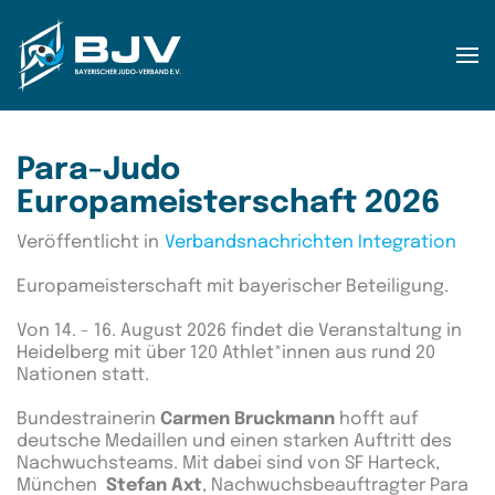
Zum Hauptinhalt springen
Para-Judo
Europameisterschaft 2026
Veröffentlicht in
Verbandsnachrichten Integration
Europameisterschaft mit bayerischer Beteiligung.
Von 14. - 16. August 2026 findet die Veranstaltung in
Heidelberg
mit über 120 Athlet*innen aus rund 20
Nationen statt.
Bundestrainerin
Carmen Bruckmann
hofft auf
deutsche Medaillen und einen starken Auftritt des
Nachwuchsteams. Mit dabei sind von SF Harteck,
München
Stefan Axt
, Nachwuchsbeauftragter Para