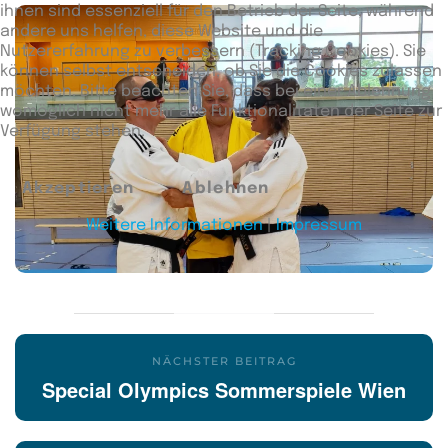
ihnen sind essenziell für den Betrieb der Seite, während
andere uns helfen, diese Website und die
Nutzererfahrung zu verbessern (Tracking Cookies). Sie
können selbst entscheiden, ob Sie die Cookies zulassen
möchten. Bitte beachten Sie, dass bei einer Ablehnung
womöglich nicht mehr alle Funktionalitäten der Seite zur
Verfügung stehen.
Akzeptieren
Ablehnen
Weitere Informationen
|
Impressum
NÄCHSTER BEITRAG
Special Olympics Sommerspiele Wien