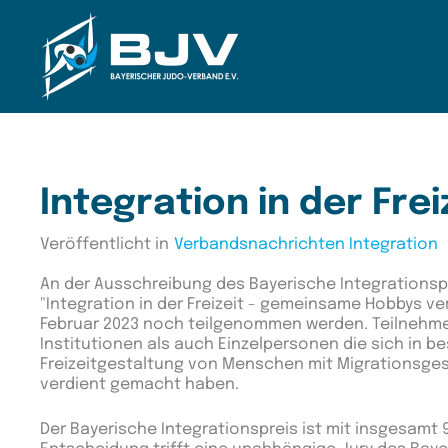
Zum Hauptinhalt springen
Integration in der Frei
Veröffentlicht in
Verbandsnachrichten Integration
An der Ausschreibung des Bayerische Integrationsp
"Integration in der Freizeit - gemeinsame Hobbys ver
Februar 2023 noch teilgenommen werden. Teilnehme
Institutionen als auch Einzelpersonen die sich in b
Freizeitgestaltung von Menschen mit Migrationsges
verdient gemacht haben.
Der Bayerische Integrationspreis ist mit insgesamt 9