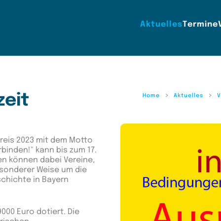
Aktuelles
Termine
zeit
Home
Aktuelles
V
reis 2023 mit dem Motto
binden!" kann bis zum 17.
n können dabei Vereine,
esonderer Weise um die
chichte in Bayern
000 Euro dotiert. Die