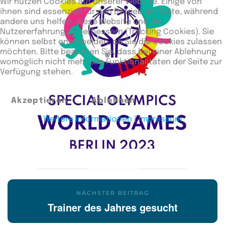
Wir nutzen Cookies auf unserer Website. Einige von
ihnen sind essenziell für den Betrieb der Seite, während
andere uns helfen, diese Website und die
Nutzererfahrung zu verbessern (Tracking Cookies). Sie
können selbst entscheiden, ob Sie die Cookies zulassen
möchten. Bitte beachten Sie, dass bei einer Ablehnung
womöglich nicht mehr alle Funktionalitäten der Seite zur
Verfügung stehen.
Akzeptieren
Ablehnen
Weitere Informationen
|
Impressum
NÄCHSTER BEITRAG
Trainer des Jahres gesucht