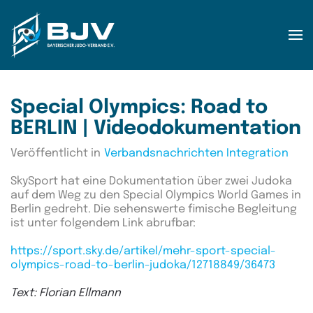
Zum Hauptinhalt springen
Special Olympics: Road to
BERLIN | Videodokumentation
Veröffentlicht in
Verbandsnachrichten Integration
SkySport hat eine Dokumentation über zwei Judoka
auf dem Weg zu den Special Olympics World Games in
Berlin gedreht. Die sehenswerte fimische Begleitung
ist unter folgendem Link abrufbar:
https://sport.sky.de/artikel/mehr-sport-special-
olympics-road-to-berlin-judoka/12718849/36473
Text: Florian Ellmann