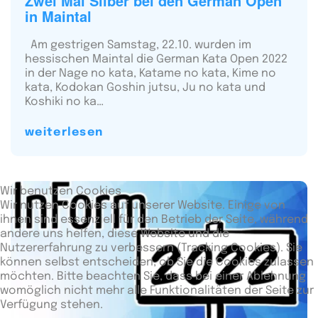
Zwei Mal Silber bei den German Open
in Maintal
Am gestrigen Samstag, 22.10. wurden im
hessischen Maintal die German Kata Open 2022
in der Nage no kata, Katame no kata, Kime no
kata, Kodokan Goshin jutsu, Ju no kata und
Koshiki no ka…
weiterlesen
Wir benutzen Cookies
Wir nutzen Cookies auf unserer Website. Einige von
ihnen sind essenziell für den Betrieb der Seite, während
andere uns helfen, diese Website und die
Nutzererfahrung zu verbessern (Tracking Cookies). Sie
können selbst entscheiden, ob Sie die Cookies zulassen
möchten. Bitte beachten Sie, dass bei einer Ablehnung
womöglich nicht mehr alle Funktionalitäten der Seite zur
Verfügung stehen.