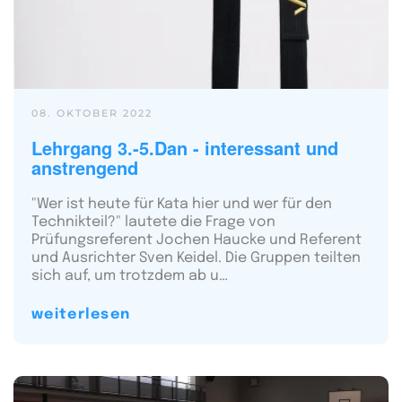
08. OKTOBER 2022
Lehrgang 3.-5.Dan - interessant und
anstrengend
"Wer ist heute für Kata hier und wer für den
Technikteil?" lautete die Frage von
Prüfungsreferent Jochen Haucke und Referent
und Ausrichter Sven Keidel. Die Gruppen teilten
sich auf, um trotzdem ab u…
weiterlesen