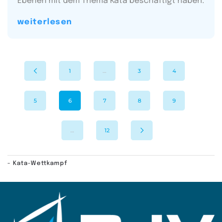
Ebenen mit dem Thema Kata beschäftigt haben.
weiterlesen
1
…
3
4
5
6
7
8
9
…
12
- Kata-Wettkampf