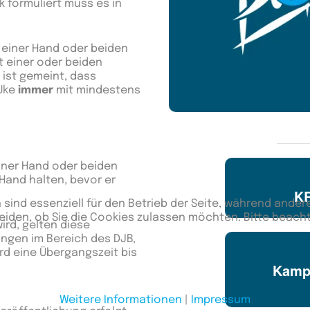
k formuliert muss es in
 einer Hand oder beiden
it einer oder beiden
 ist gemeint, dass
 Uke
immer
mit mindestens
einer Hand oder beiden
Hand halten, bevor er
KR
 sind essenziell für den Betrieb der Seite, während ander
eiden, ob Sie die Cookies zulassen möchten. Bitte beach
ird, gelten diese
ungen im Bereich des DJB,
ird eine Übergangszeit bis
Kampf
Weitere Informationen
|
Impressum