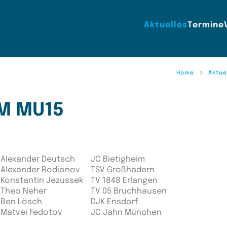
Aktuelles
Termine
Home
Aktue
EM MU15
Alexander Deutsch
JC Bietigheim
Alexander Rodionov
TSV Großhadern
Konstantin Jezussek
TV 1848 Erlangen
Theo Neher
TV 05 Bruchhausen
Ben Lösch
DJK Ensdorf
Matvei Fedotov
JC Jahn München