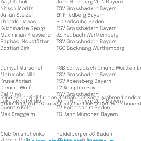
Kyryl Batiuk
Jahn Nürnberg 2012 Bayern
Nitsch Moritz
TSV Grosshadern Bayern
Julian Stelzer
SF Friedberg Bayern
Theodor Maas
BC Karlsruhe Baden
Kvizhinadze Georgi
TSV Grosshadern Bayern
Maximilian Kressierer
JZ Heubach Württemberg
Raphael Neustätter
TSV Grosshadern Bayern
Bastian Birk
TSG Backnang Württemberg
Daniyal Murschel
TSB Schwäbisch Gmünd Württemb
Matusche Nils
TSV Grosshadern Bayern
Kruse Adrian
TSV Abensberg Bayern
Damian Wolf
TV Kempten Bayern
Cai Mino
TSV Grosshadern
 sind essenziell für den Betrieb der Seite, während ander
Luka Apostolidis
Jahn Nürnberg 2012 Bayern
eiden, ob Sie die Cookies zulassen möchten. Bitte beach
Quentin Kölz
TV Heitersheim Baden
Max Draggeim
TS Jahn München Bayern
Gleb Onishchenko
Heidelberger JC Baden
Klezow Maik
JT Ansbach Bayern