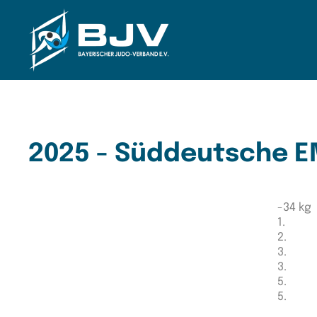
Zum Hauptinhalt springen
2025 - Süddeutsche 
-34 kg
1.
2.
3.
3.
5.
5.