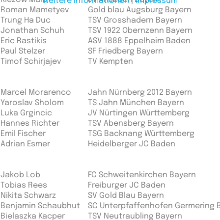
Weitere Informationen
|
Impressum
Roman Mametyev
Gold blau Augsburg Bayern
Trung Ha Duc
TSV Grosshadern Bayern
Jonathan Schuh
TSV 1922 Obernzenn Bayern
Eric Rastikis
ASV 1888 Eppelheim Baden
Paul Stelzer
SF Friedberg Bayern
Timof Schirjajev
TV Kempten
Marcel Morarenco
Jahn Nürnberg 2012 Bayern
Yaroslav Sholom
TS Jahn München Bayern
Luka Grgincic
JV Nürtingen Württemberg
Hannes Richter
TSV Abensberg Bayern
Emil Fischer
TSG Backnang Württemberg
Adrian Esmer
Heidelberger JC Baden
Jakob Lob
FC Schweitenkirchen Bayern
Tobias Rees
Freiburger JC Baden
Nikita Schwarz
SV Gold Blau Bayern
Benjamin Schaubhut
SC Unterpfaffenhofen Germering 
Bielaszka Kacper
TSV Neutraubling Bayern