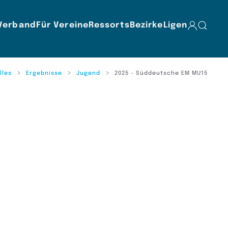
Verband
Für Vereine
Ressorts
Bezirke
Ligen
lles
Ergebnisse
Jugend
2025 - Süddeutsche EM MU15