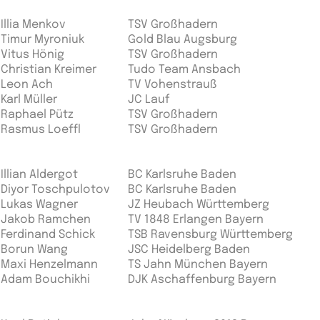
Illia Menkov
TSV Großhadern
Timur Myroniuk
Gold Blau Augsburg
Vitus Hönig
TSV Großhadern
Christian Kreimer
Tudo Team Ansbach
Leon Ach
TV Vohenstrauß
Karl Müller
JC Lauf
Raphael Pütz
TSV Großhadern
Rasmus Loeffl
TSV Großhadern
Illian Aldergot
BC Karlsruhe Baden
Diyor Toschpulotov
BC Karlsruhe Baden
Lukas Wagner
JZ Heubach Württemberg
Jakob Ramchen
TV 1848 Erlangen Bayern
Ferdinand Schick
TSB Ravensburg Württemberg
Borun Wang
JSC Heidelberg Baden
Maxi Henzelmann
TS Jahn München Bayern
Adam Bouchikhi
DJK Aschaffenburg Bayern