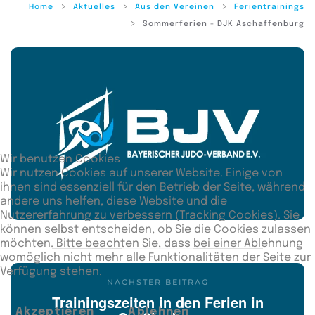
Home
Aktuelles
Aus den Vereinen
Ferientrainings
Sommerferien - DJK Aschaffenburg
Wir benutzen Cookies
Wir nutzen Cookies auf unserer Website. Einige von
ihnen sind essenziell für den Betrieb der Seite, während
andere uns helfen, diese Website und die
Nutzererfahrung zu verbessern (Tracking Cookies). Sie
können selbst entscheiden, ob Sie die Cookies zulassen
möchten. Bitte beachten Sie, dass bei einer Ablehnung
womöglich nicht mehr alle Funktionalitäten der Seite zur
Verfügung stehen.
NÄCHSTER BEITRAG
Trainingszeiten in den Ferien in
Akzeptieren
Ablehnen