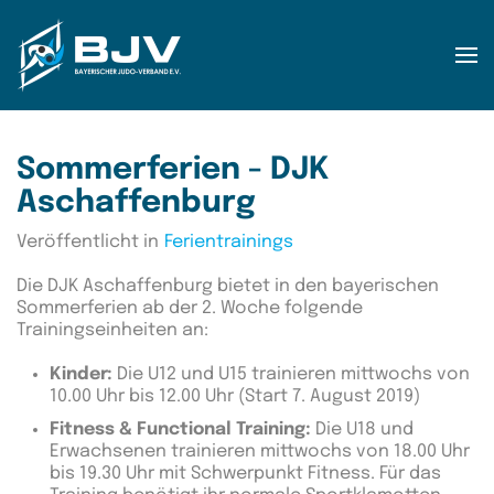
Zum Hauptinhalt springen
Sommerferien - DJK
Aschaffenburg
Veröffentlicht in
Ferientrainings
Die DJK Aschaffenburg bietet in den bayerischen
Sommerferien ab der 2. Woche folgende
Trainingseinheiten an:
Kinder:
Die U12 und U15 trainieren mittwochs von
10.00 Uhr bis 12.00 Uhr (Start 7. August 2019)
Fitness & Functional Training:
Die U18 und
Erwachsenen trainieren mittwochs von 18.00 Uhr
bis 19.30 Uhr mit Schwerpunkt Fitness. Für das