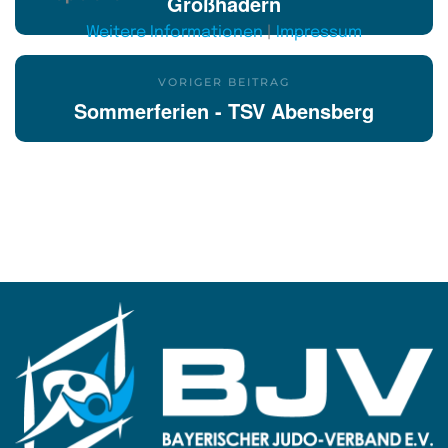
Großhadern
Weitere Informationen
|
Impressum
VORIGER BEITRAG
Sommerferien - TSV Abensberg