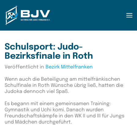
Zum Hauptinhalt springen
Schulsport: Judo-
Bezirksfinale in Roth
Veröffentlicht in
Bezirk Mittelfranken
Wenn auch die Beteiligung am mittelfränkischen
Schulfinale in Roth Wünsche übrig ließ, hatten die
Judoka dennoch viel Spaß.
Es begann mit einem gemeinsamen Training:
Gymnastik und Uchi komi. Danach wurden
Freundschaftskämpfe in den WK II und III für Jungs
und Mädchen durchgeführt.