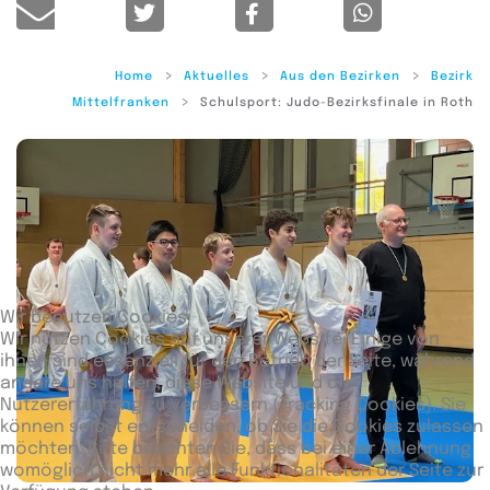
Home
Aktuelles
Aus den Bezirken
Bezirk
Mittelfranken
Schulsport: Judo-Bezirksfinale in Roth
Wir benutzen Cookies
Wir nutzen Cookies auf unserer Website. Einige von
ihnen sind essenziell für den Betrieb der Seite, während
andere uns helfen, diese Website und die
Nutzererfahrung zu verbessern (Tracking Cookies). Sie
können selbst entscheiden, ob Sie die Cookies zulassen
möchten. Bitte beachten Sie, dass bei einer Ablehnung
womöglich nicht mehr alle Funktionalitäten der Seite zur