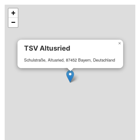
+
−
×
TSV Altusried
Schulstraße, Altusried, 87452 Bayern, Deutschland