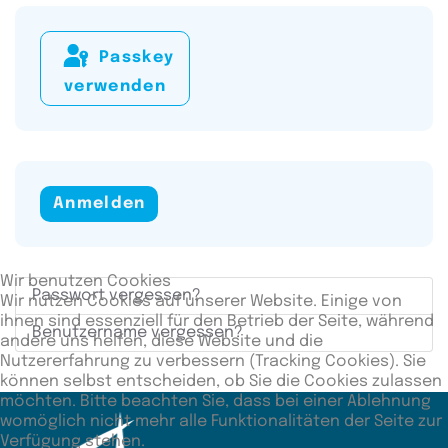
Passkey
verwenden
Anmelden
Wir benutzen Cookies
Passwort vergessen?
Wir nutzen Cookies auf unserer Website. Einige von
ihnen sind essenziell für den Betrieb der Seite, während
Benutzername vergessen?
andere uns helfen, diese Website und die
Nutzererfahrung zu verbessern (Tracking Cookies). Sie
können selbst entscheiden, ob Sie die Cookies zulassen
möchten. Bitte beachten Sie, dass bei einer Ablehnung
womöglich nicht mehr alle Funktionalitäten der Seite zur
Verfügung stehen.