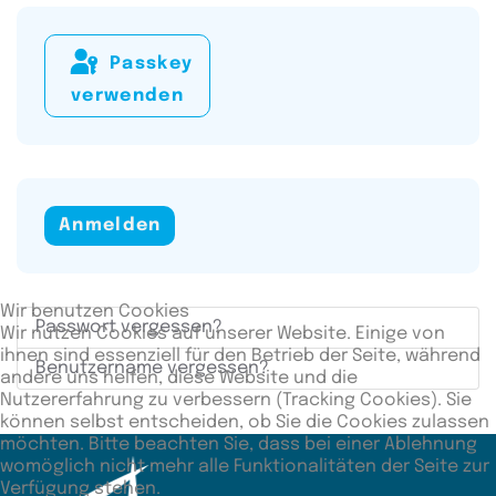
Passkey
verwenden
Anmelden
Wir benutzen Cookies
Passwort vergessen?
Wir nutzen Cookies auf unserer Website. Einige von
ihnen sind essenziell für den Betrieb der Seite, während
Benutzername vergessen?
andere uns helfen, diese Website und die
Nutzererfahrung zu verbessern (Tracking Cookies). Sie
können selbst entscheiden, ob Sie die Cookies zulassen
möchten. Bitte beachten Sie, dass bei einer Ablehnung
womöglich nicht mehr alle Funktionalitäten der Seite zur
Verfügung stehen.