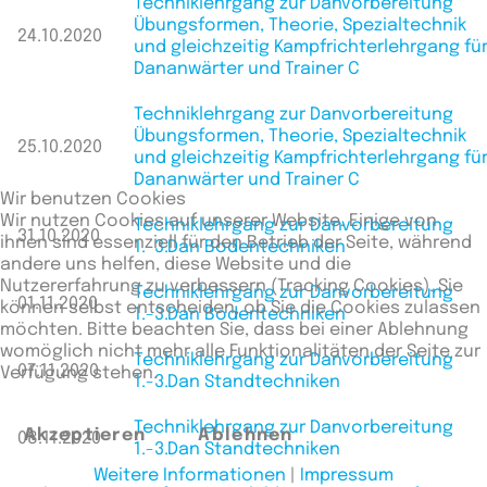
Techniklehrgang zur Danvorbereitung
Übungsformen, Theorie, Spezialtechnik
24.10.2020
und gleichzeitig Kampfrichterlehrgang fü
Dananwärter und Trainer C
Techniklehrgang zur Danvorbereitung
Übungsformen, Theorie, Spezialtechnik
25.10.2020
und gleichzeitig Kampfrichterlehrgang fü
Dananwärter und Trainer C
Wir benutzen Cookies
Wir nutzen Cookies auf unserer Website. Einige von
Techniklehrgang zur Danvorbereitung
31.10.2020
ihnen sind essenziell für den Betrieb der Seite, während
1.-3.Dan Bodentechniken
andere uns helfen, diese Website und die
Nutzererfahrung zu verbessern (Tracking Cookies). Sie
Techniklehrgang zur Danvorbereitung
01.11.2020
können selbst entscheiden, ob Sie die Cookies zulassen
1.-3.Dan Bodentechniken
möchten. Bitte beachten Sie, dass bei einer Ablehnung
womöglich nicht mehr alle Funktionalitäten der Seite zur
Techniklehrgang zur Danvorbereitung
07.11.2020
Verfügung stehen.
1.-3.Dan Standtechniken
Techniklehrgang zur Danvorbereitung
Akzeptieren
Ablehnen
08.11.2020
1.-3.Dan Standtechniken
Weitere Informationen
|
Impressum